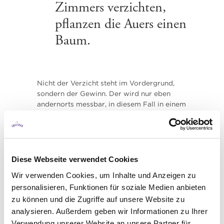
Zimmers verzichten,
pflanzen die Auers einen
Baum.
Nicht der Verzicht steht im Vordergrund,
sondern der Gewinn. Der wird nur eben
andernorts messbar, in diesem Fall in einem
ganzen Wald voller Winterlinden, Lärchen
und Ahorne, der aus dem
Zimmerreinigungsverzicht gewachsen und
in dessen Bewirtschaftung die örtliche
Forstaufsicht miteinbezogen ist.
Diese Webseite verwendet Cookies
Wir verwenden Cookies, um Inhalte und Anzeigen zu
personalisieren, Funktionen für soziale Medien anbieten
zu können und die Zugriffe auf unsere Website zu
analysieren. Außerdem geben wir Informationen zu Ihrer
Verwendung unserer Website an unsere Partner für