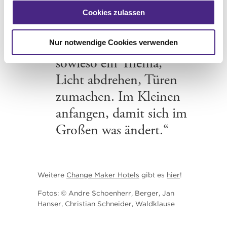
fährt in Längenfeld alles mit dem Rad.
Cookies zulassen
„Energiesparen ist
Nur notwendige Cookies verwenden
sowieso ein Thema,
Licht abdrehen, Türen
zumachen. Im Kleinen
anfangen, damit sich im
Großen was ändert.“
Weitere
Change Maker Hotels
gibt es
hier
!
Fotos: © Andre Schoenherr, Berger, Jan
Hanser, Christian Schneider, Waldklause