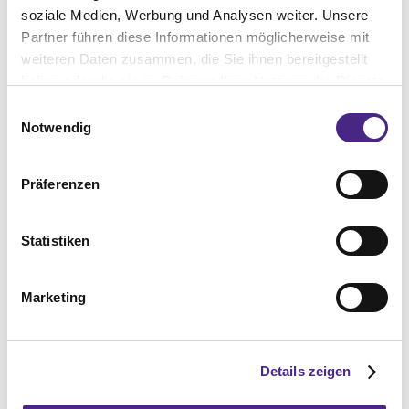
soziale Medien, Werbung und Analysen weiter. Unsere
Partner führen diese Informationen möglicherweise mit
weiteren Daten zusammen, die Sie ihnen bereitgestellt
haben oder die sie im Rahmen Ihrer Nutzung der Dienste
gesammelt haben. Sie geben Einwilligung zu unseren
Einwilligungsauswahl
Cookies, wenn Sie unsere Webseite weiterhin nutzen.
Notwendig
Präferenzen
Statistiken
ALLGEMEIN
,
INSPIRATION
,
KULINARIK
,
LIFESTYLE
Marketing
Freie Kiosk Kultur mit Felix
Hohagen und...
Details zeigen