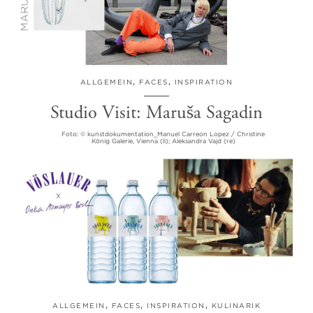
ALLGEMEIN
,
FACES
,
INSPIRATION
Studio Visit: Maruša Sagadin
Foto: © kunstdokumentation_Manuel Carreon Lopez / Christine
König Galerie, Vienna (li); Aleksandra Vajd (re)
ALLGEMEIN
,
FACES
,
INSPIRATION
,
KULINARIK