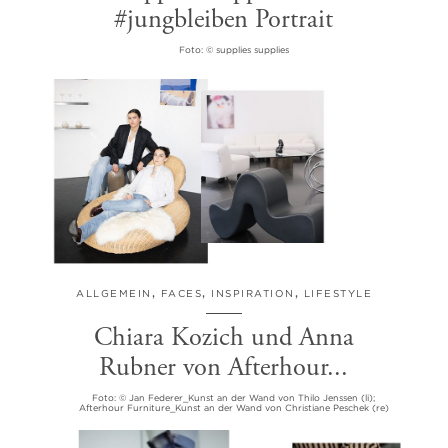
#jungbleiben Portrait
Foto: © supplies supplies
ALLGEMEIN
,
FACES
,
INSPIRATION
,
LIFESTYLE
Chiara Kozich und Anna
Rubner von Afterhour...
Foto: © Jan Federer_Kunst an der Wand von Thilo Jenssen (li);
Afterhour Furniture_Kunst an der Wand von Christiane Peschek (re)