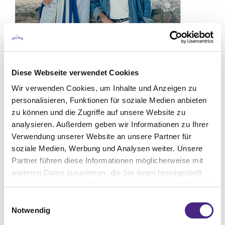
Diese Webseite verwendet Cookies
Wir verwenden Cookies, um Inhalte und Anzeigen zu
personalisieren, Funktionen für soziale Medien anbieten
zu können und die Zugriffe auf unsere Website zu
ALLGEMEIN
,
FASHION
,
LIFESTYLE
analysieren. Außerdem geben wir Informationen zu Ihrer
Thermalbad Vöslau – Die
Verwendung unserer Website an unsere Partner für
neue Sommerfrische zum...
soziale Medien, Werbung und Analysen weiter. Unsere
Partner führen diese Informationen möglicherweise mit
weiteren Daten zusammen, die Sie ihnen bereitgestellt
haben oder die sie im Rahmen Ihrer Nutzung der Dienste
gesammelt haben. Sie geben Einwilligung zu unseren
Einwilligungsauswahl
Cookies, wenn Sie unsere Webseite weiterhin nutzen.
Notwendig