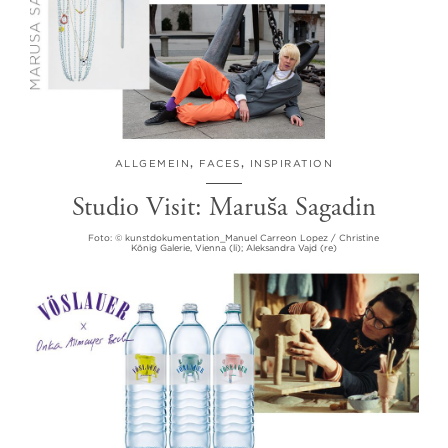
ALLGEMEIN
,
FACES
,
INSPIRATION
Studio Visit: Maruša Sagadin
Foto: © kunstdokumentation_Manuel Carreon Lopez / Christine
König Galerie, Vienna (li); Aleksandra Vajd (re)