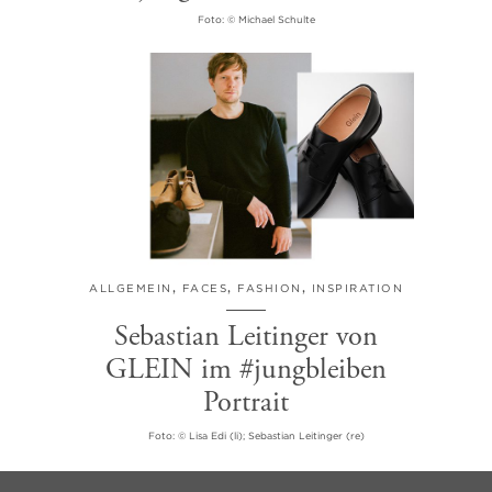
Foto: © Michael Schulte
ALLGEMEIN
,
FACES
,
FASHION
,
INSPIRATION
Sebastian Leitinger von
GLEIN im #jungbleiben
Portrait
Foto: © Lisa Edi (li); Sebastian Leitinger (re)