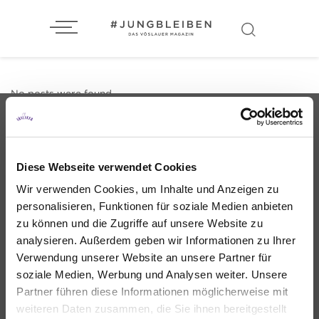
No posts were found.
Diese Webseite verwendet Cookies
Wir verwenden Cookies, um Inhalte und Anzeigen zu
#jungbleiben inspiriert. Das Vöslauer
personalisieren, Funktionen für soziale Medien anbieten
Magazin versorgt dich mit prickelnden und
zu können und die Zugriffe auf unsere Website zu
erfrischenden Stories rund um Fashion,
analysieren. Außerdem geben wir Informationen zu Ihrer
Lifestyle, Design und Kulinarik.
Verwendung unserer Website an unsere Partner für
soziale Medien, Werbung und Analysen weiter. Unsere
KONTAKT
Partner führen diese Informationen möglicherweise mit
IMPRESSUM
weiteren Daten zusammen, die Sie ihnen bereitgestellt
DATENSCHUTZ