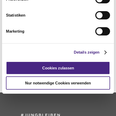
Statistiken
Marketing
Details zeigen
LIFESTYLE
Die faszinierende Welt des
Cookies zulassen
Honigs
Nur notwendige Cookies verwenden
Foto: © Unsplash / hiveboxx, Wolfgang Hasselmann