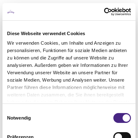
LIFESTYLE
Wenn die Haut seufzt: Tipps
Diese Webseite verwendet Cookies
für die...
Wir verwenden Cookies, um Inhalte und Anzeigen zu
personalisieren, Funktionen für soziale Medien anbieten
zu können und die Zugriffe auf unsere Website zu
analysieren. Außerdem geben wir Informationen zu Ihrer
Verwendung unserer Website an unsere Partner für
soziale Medien, Werbung und Analysen weiter. Unsere
Partner führen diese Informationen möglicherweise mit
weiteren Daten zusammen, die Sie ihnen bereitgestellt
haben oder die sie im Rahmen Ihrer Nutzung der Dienste
gesammelt haben. Sie geben Einwilligung zu unseren
Einwilligungsauswahl
Cookies, wenn Sie unsere Webseite weiterhin nutzen.
Notwendig
Präferenzen