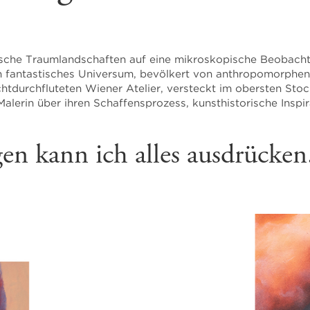
istische Traumlandschaften auf eine mikroskopische Beobach
ein fantastisches Universum, bevölkert von anthropomorphe
chtdurchfluteten Wiener Atelier, versteckt im obersten Sto
alerin über ihren Schaffensprozess, kunsthistorische Inspi
en kann ich alles ausdrücke