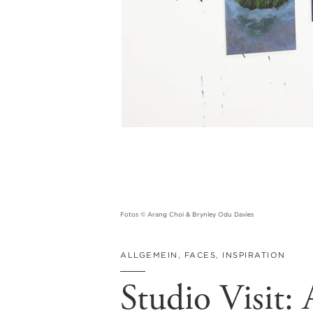
Fotos © Arang Choi & Brynley Odu Davies
ALLGEMEIN
,
FACES
,
INSPIRATION
Studio Visit: