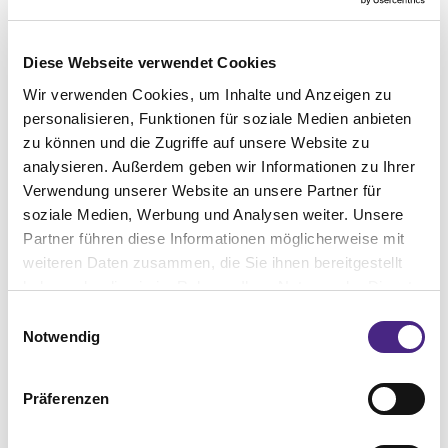
dieser einzigartigen Location.
Die Schwimmende Salon-Veranstaltungen
Diese Webseite verwendet Cookies
bieten dir literarische Highlights, die du
Wir verwenden Cookies, um Inhalte und Anzeigen zu
nachträglich immer wieder erleben kannst –
auf
Spotify
oder
iTunes
! Erlebe das
personalisieren, Funktionen für soziale Medien anbieten
Sommerfrische-Feeling jederzeit und
zu können und die Zugriffe auf unsere Website zu
überall.
analysieren. Außerdem geben wir Informationen zu Ihrer
Verwendung unserer Website an unsere Partner für
www.thermalbad-voeslau.at
soziale Medien, Werbung und Analysen weiter. Unsere
@thermalbad_voeslau
Partner führen diese Informationen möglicherweise mit
weiteren Daten zusammen, die Sie ihnen bereitgestellt
haben oder die sie im Rahmen Ihrer Nutzung der Dienste
VÖSLAUER TEAM
2 COMMENTS
BY
gesammelt haben. Sie geben Einwilligung zu unseren
Einwilligungsauswahl
Cookies, wenn Sie unsere Webseite weiterhin nutzen.
Notwendig
BAD VÖSLAU
EVENT
SCHWIMMENDER SALON
THEATER
Präferenzen
THERMALBAD VÖSLAU