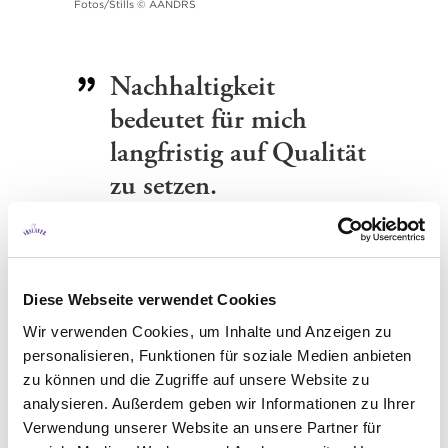
Fotos/Stills © AANDRS
Nachhaltigkeit
bedeutet für mich
langfristig auf Qualität
zu setzen.
Neben hochwertigen, nachhaltigen
Lebensmitteln wird bei den Speisen im
SeeSushi auch ein besonderer Fokus auf
Diese Webseite verwendet Cookies
Natürlichkeit gelegt. „Die Grundessenz von
Sushi ist, dass man ein Produkt so rein wie
Wir verwenden Cookies, um Inhalte und Anzeigen zu
möglich macht. Fisch und Gemüse werden
personalisieren, Funktionen für soziale Medien anbieten
so verarbeitet, dass sie so pur wie möglich
zu können und die Zugriffe auf unsere Website zu
an den Gast gebracht werden.“ erklärt
analysieren. Außerdem geben wir Informationen zu Ihrer
Dominik. Ein achtsamer Umgang mit
Verwendung unserer Website an unsere Partner für
Menschen, Lebensmitteln und Umwelt ist
der Kern des Restaurants. Das können die