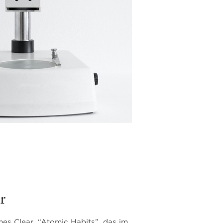
r
es Clear. “Atomic Habits”, das im