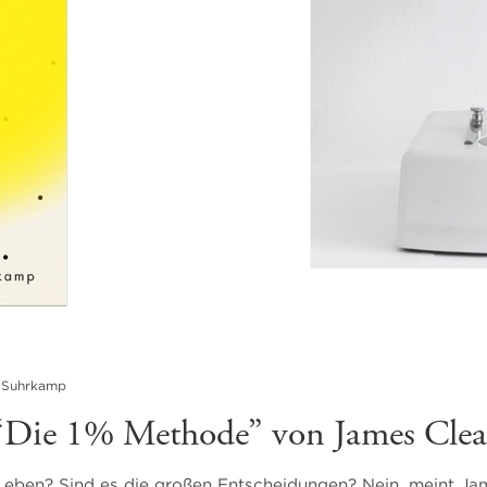
© Suhrkamp
“Die 1% Methode” von James Clea
Leben? Sind es die großen Entscheidungen? Nein, meint Jam