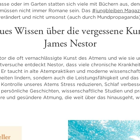
asse oder im Garten statten sich viele mit Büchern aus, den
s müssen nicht immer Romane sein. Das
#jungbleiben Magaz
verändert und nicht umsonst (auch durch Mundpropaganda)
ues Wissen über die vergessene Ku
James Nestor
or die oft vernachlässigte Kunst des Atmens und wie sie 
versuche entdeckt Nestor, dass viele chronische Krankhei
Er taucht in alte Atempraktiken und moderne wissenschaftl
heiten lindern, sondern auch die Leistungsfähigkeit und da
e Kontrolle unseres Atems Stress reduzieren, Schlaf verbe
persönliche Geschichten, wissenschaftliche Studien und pr
ere und gesündere Atmung, die weit über das hinausgeht, was