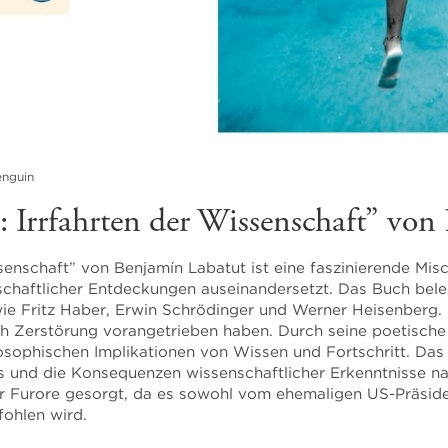
enguin
: Irrfahrten der Wissenschaft” von
ssenschaft” von Benjamín Labatut ist eine faszinierende Mis
nschaftlicher Entdeckungen auseinandersetzt. Das Buch bel
 Fritz Haber, Erwin Schrödinger und Werner Heisenberg. La
ch Zerstörung vorangetrieben haben. Durch seine poetische
losophischen Implikationen von Wissen und Fortschritt. Das 
 und die Konsequenzen wissenschaftlicher Erkenntnisse n
für Furore gesorgt, da es sowohl vom ehemaligen US-Präsi
fohlen wird.