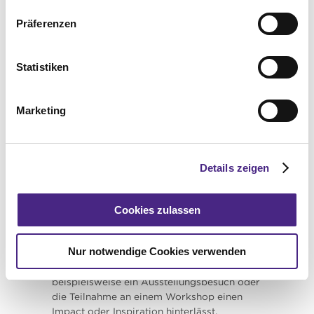
Keramik fordert Zeit ein. Ein keramisches
Präferenzen
Objekt dauert in der Herstellung zumindest
zwei Wochen und den Prozess kann man
auch nicht beschleunigen. Davon nehme ich
Statistiken
mir viel mit.
Das Schöne an der
Marketing
Keramik ist die Ruhe
und die Arbeit mit den
Händen.
Details zeigen
Was wäre für dich das schönste
Cookies zulassen
Kompliment, das man NeverAtHome
machen kann?
Nur notwendige Cookies verwenden
Wenn die Interaktion mit dem Projekt,
beispielsweise ein Ausstellungsbesuch oder
die Teilnahme an einem Workshop einen
Impact oder Inspiration hinterlässt.