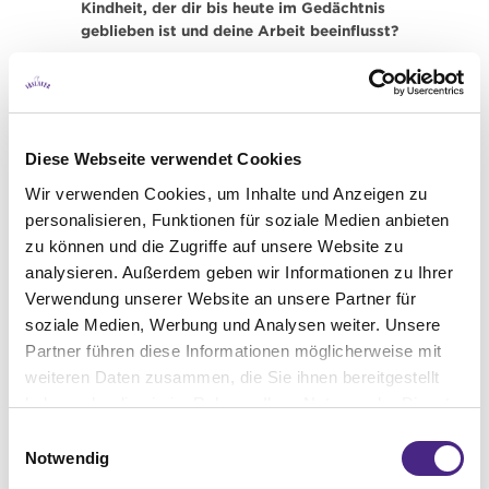
Kindheit, der dir bis heute im Gedächtnis
geblieben ist und deine Arbeit beeinflusst?
Mehr als ein Gegenstand ist es vielleicht ein
Ort, der mich bis heute inspiriert und meine
Arbeit prägt: Als Kind verbrachte ich viele
Sommer mit meiner Familie an einem
Diese Webseite verwendet Cookies
kleinen See. Manchmal denke ich, dass ich
mit meiner Arbeit als Keramikerin das
Wir verwenden Cookies, um Inhalte und Anzeigen zu
Gefühl dieses Ortes einfangen will.
personalisieren, Funktionen für soziale Medien anbieten
zu können und die Zugriffe auf unsere Website zu
Neben all dem hast du deine
analysieren. Außerdem geben wir Informationen zu Ihrer
Meisterprüfung als Keramikerin
Verwendung unserer Website an unsere Partner für
abgeschlossen. Was nimmst du von deiner
Arbeit an der Drehscheibe in den Alltag und
soziale Medien, Werbung und Analysen weiter. Unsere
deine vielfältigen Projekte mit?
Partner führen diese Informationen möglicherweise mit
weiteren Daten zusammen, die Sie ihnen bereitgestellt
Meine Arbeit mit NeverAtHome ist sehr
haben oder die sie im Rahmen Ihrer Nutzung der Dienste
schnelllebig, bunt, auch oft hektisch und ein
gesammelt haben. Sie geben Einwilligung zu unseren
Einwilligungsauswahl
ständiges Gewusel mit vielen tollen
Cookies, wenn Sie unsere Webseite weiterhin nutzen.
Notwendig
Menschen. Das Schöne an der Keramik ist
die Ruhe und die Arbeit mit den Händen.