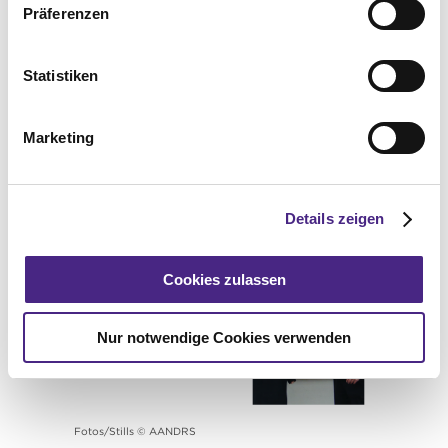
Essen. Sie schaffen Begegnungsorte, an
Präferenzen
denen Werte wie Nachhaltigkeit,
Authentizität und Regionalität spürbar
werden. Wer Lust auf ehrliches Streetfood
Statistiken
mit Charakter hat, sollte sich einen Besuch
nicht entgehen lassen.
Marketing
Noch mehr Küchengeheimnisse, spannende
Geschichten und Einblicke in Österreichs
beste Gastronomiebetriebe findest du
hier
.
Details zeigen
Cookies zulassen
Nur notwendige Cookies verwenden
Fotos/Stills © AANDRS