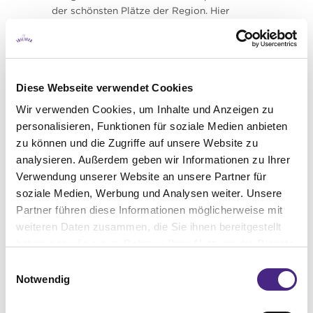
der schönsten Plätze der Region. Hier
stehen frischer Fisch, knackige Salate und
unkomplizierte Wraps auf der Karte –
perfekt für entspannte Stunden am Wasser.
Diese Webseite verwendet Cookies
Wir verwenden Cookies, um Inhalte und Anzeigen zu
personalisieren, Funktionen für soziale Medien anbieten
zu können und die Zugriffe auf unsere Website zu
analysieren. Außerdem geben wir Informationen zu Ihrer
Verwendung unserer Website an unsere Partner für
soziale Medien, Werbung und Analysen weiter. Unsere
Partner führen diese Informationen möglicherweise mit
Fotos/Stills © AANDRS
weiteren Daten zusammen, die Sie ihnen bereitgestellt
haben oder die sie im Rahmen Ihrer Nutzung der Dienste
Begegnungsorte mit Charakter
gesammelt haben. Sie geben Einwilligung zu unseren
Einwilligungsauswahl
Ob im Neu Neusiedler oder an der
Cookies, wenn Sie unsere Webseite weiterhin nutzen.
Notwendig
Strandbar: Baptist und Lena beweisen, dass
Gastronomie mehr sein kann als gutes