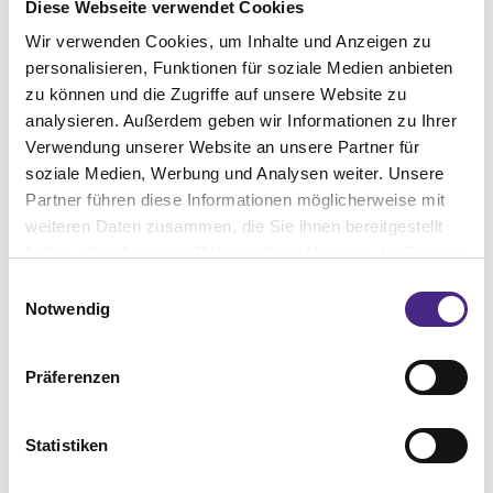
Diese Webseite verwendet Cookies
Wir verwenden Cookies, um Inhalte und Anzeigen zu
personalisieren, Funktionen für soziale Medien anbieten
zu können und die Zugriffe auf unsere Website zu
analysieren. Außerdem geben wir Informationen zu Ihrer
Verwendung unserer Website an unsere Partner für
soziale Medien, Werbung und Analysen weiter. Unsere
Partner führen diese Informationen möglicherweise mit
weiteren Daten zusammen, die Sie ihnen bereitgestellt
haben oder die sie im Rahmen Ihrer Nutzung der Dienste
gesammelt haben. Sie geben Einwilligung zu unseren
Einwilligungsauswahl
Cookies, wenn Sie unsere Webseite weiterhin nutzen.
Notwendig
Präferenzen
Fotos © Unsplash / Anna Jakutajc-Wojtalik;
4. Gefärbte Dill-Eier
Statistiken