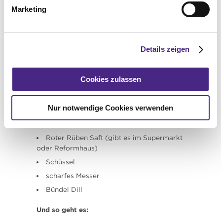
Für einen tollen Farbfleck am Ostertisch
Marketing
sorgen diese Eier, die man im
Handumdrehen selber machen kann. Sie
sind vegetarisch und ohne die sonst
üblichen Fischeier. Stattdessen kann man
Details zeigen
Kräuter, wie zum Beispiel Dille, verwenden.
Besonders gut schmecken sie zu
Bauernbrot mit Butter.
Cookies zulassen
Das braucht man dafür:
Nur notwendige Cookies verwenden
gekochte, geschälte und noch warme
Eier
Roter Rüben Saft (gibt es im Supermarkt
oder Reformhaus)
Schüssel
scharfes Messer
Bündel Dill
Und so geht es: